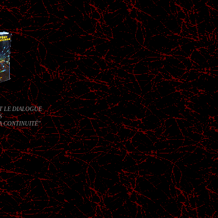
T LE DIALOGUE
S
LA CONTINUITÉ
"