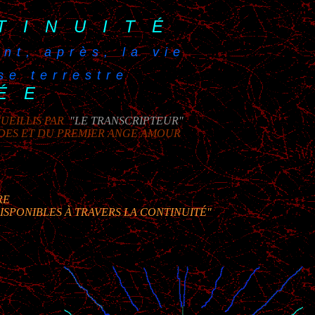
TINUITÉ
nt, après, la vie
e terrestre
ÉE
UEILLIS PAR
"LE TRANSCRIPTEUR"
IDES ET DU PREMIER ANGE AMOUR
RE
ISPONIBLES À TRAVERS LA CONTINUITÉ"