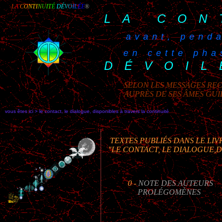
L
A
C
O
NTI
N
U
I
T
É
DÉ
V
O
IL
ÉE
®
LA CON
avant, penda
en cette phas
DÉVOIL
SELON LES MESSAGES REC
AUPRÈS DE SES ÂMES GU
vous êtes ici > le contact, le dialogue, disponibles à travers la continuité
TEXTES PUBLIÉS DANS LE LIV
"LE CONTACT, LE DIALOGUE,D
0 -
NOTE DES AUTEURS
PROLÉGOMÈNES
•