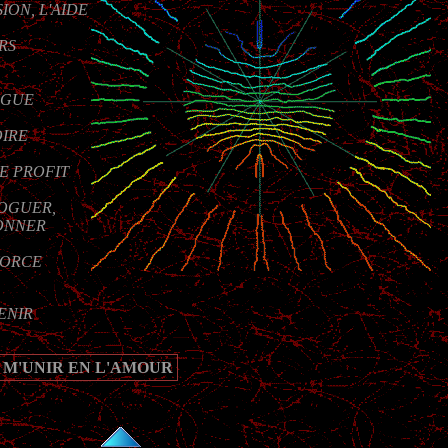
ION, L'AIDE
RS
OGUE
OIRE
E PROFIT
OGUER,
DONNER
VORCE
ENIR
 M'UNIR EN L'AMOUR