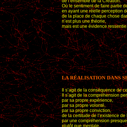
de l’ensemble de la Création.
Où le sentiment de faire partie de
en ayant une réelle perception de
de la place de chaque chose dan
n’est plus une théorie,
mais est une évidence ressentie
LA RÉALISATION DANS S
Il s’agit de la conséquence de ce
Il s’agit de la compréhension pe
par sa propre expérience,
par sa propre volonté,
par sa propre conviction,
de la certitude de l’existence de
par une compréhension presque
plutôt que mentale,