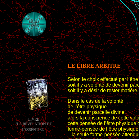
LE LIBRE ARBITRE
Selon le choix effectué par l’être
soit il y a volonté de devenir par
soit il y a désir de rester matière.
Dans le cas de la volonté
de l’être physique
de devenir parcelle divine,
•
alors la conscience de cette volo
LIVRE
cette pensée de l’être physique 
"LA RÉVÉLATION DE
forme-pensée de l’être physique
L'ESSENTIEL"
– la seule forme-pensée attendu