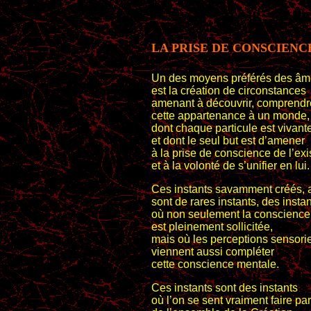
LA PRISE DE CONSCIENC
Un des moyens préférés des âm
est la création de circonstances
amenant à découvrir, comprendre
cette appartenance à un monde,
dont chaque particule est vivant
et dont le seul but est d’amener
à la prise de conscience de l’ex
et à la volonté de s’unifier en lui.
Ces instants savamment créés, 
sont de rares instants, des insta
où non seulement la conscience
est pleinement sollicitée,
mais où les perceptions sensoriel
viennent aussi compléter
cette conscience mentale.
Ces instants sont des instants
où l’on se sent vraiment faire par