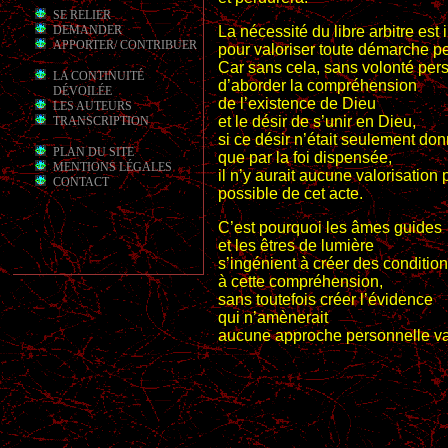
SE RELIER
La nécessité du libre arbitre est
DEMANDER
APPORTER/ CONTRIBUER
pour valoriser toute démarche p
Car sans cela, sans volonté per
LA CONTINUITÉ
d’aborder la compréhension
DÉVOILÉE
de l’existence de Dieu
LES AUTEURS
et le désir de s’unir en Dieu,
TRANSCRIPTION
si ce désir n’était seulement do
PLAN DU SITE
que par la foi dispensée,
MENTIONS LÉGALES
il n’y aurait aucune valorisation
CONTACT
possible de cet acte.
C’est pourquoi les âmes guides
et les êtres de lumière
s’ingénient à créer des conditio
à cette compréhension,
sans toutefois créer l’évidence
qui n’amènerait
aucune approche personnelle va