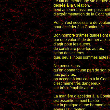
Le fait de mener une vie dédiée 
dédiée à la Création,
peut amener aussi une possibili
d’expérimentation de la Continui
Point n’est nécessaire de vouloir
pour accéder à la Continuité.
Bon nombre d’âmes guides ont é
par une volonté de donner aux a
d’agir pour les autres,
de construire pour les autres,
selon des critères
que, seuls, nous sommes aptes à
Ne pensez pas
qu’en donnant une part de son 
aux pauvres,
on accède à tout coup à la Conti
c’est même très dangereux
car très démobilisateur.
La manière d’accéder à la Conti
est essentiellement basée
sur la pratique d’une harmonie c
envers la Création,