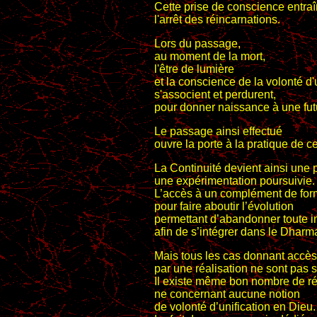
Cette prise de conscience entra
l'arrêt des réincarnations.
Lors du passage,
au moment de la mort,
l'être de lumière
et la conscience de la volonté d'
s'associent et perdurent,
pour donner naissance à une fu
Le passage ainsi effectué
ouvre la porte à la pratique de ce
La Continuité devient ainsi une 
une expérimentation poursuivie.
L’accès à un complément de for
pour faire aboutir l’évolution
permettant d’abandonner toute in
afin de s’intégrer dans le Dharm
Mais tous les cas donnant accès 
par une réalisation ne sont pas 
Il existe même bon nombre de ré
ne concernant aucune notion
de volonté d’unification en Dieu.