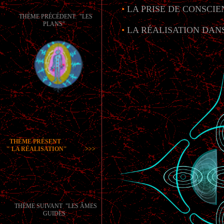
•
LA PRISE DE CONSCI
THÈME PRÉCÉDENT: "LES
PLANS"
•
LA RÉALISATION DAN
THÈME PRÉSENT
" LA RÉALISATION" >>>
THÈME SUIVANT "LES ÂMES
GUIDES