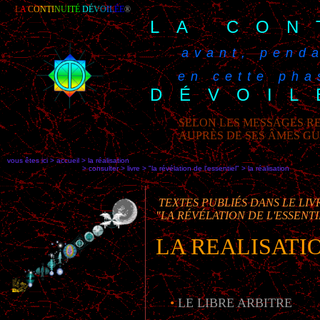
L
A
C
O
NTI
N
U
I
T
É
DÉ
V
O
IL
ÉE
®
LA CON
avant, penda
en cette phas
DÉVOIL
SELON LES MESSAGES RE
AUPRÈS DE SES ÂMES G
vous êtes ici > accueil > la réalisation
> consulter > livre > "la révélation de l'essentiel" >
la réalisation
TEXTES PUBLIÉS DANS LE LIV
"LA RÉVÉLATION DE L'ESSENTI
LA REALISATI
•
LE LIBRE ARBITRE