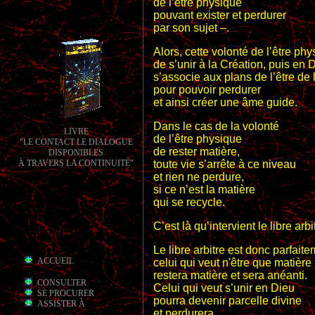
de l’être physique
pouvant exister et perdurer
par son sujet –.
Alors, cette volonté de l’être ph
de s’unir à la Création, puis en 
s’associe aux plans de l’être de
pour pouvoir perdurer
et ainsi créer une âme guide.
Dans le cas de la volonté
LIVRE
de l’être physique
"LE CONTACT LE DIALOGUE
de rester matière,
DISPONIBLES
toute vie s’arrête à ce niveau
À TRAVERS LA CONTINUITÉ
"
et rien ne perdure,
si ce n’est la matière
qui se recycle.
C’est là qu’intervient le libre arbi
Le libre arbitre est donc parfaite
ACCUEIL
celui qui veut n'être que matière
restera matière et sera anéanti.
CONSULTER
Celui qui veut s’unir en Dieu
SE PROCURER
pourra devenir parcelle divine
ASSISTER À
et perdurera.