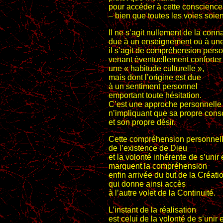
pour accéder à cette conscience
– bien que toutes les voies soien
Il ne s’agit nullement de la conn
due à un enseignement ou à une
il s’agit de compréhension person
venant éventuellement conforter
une « habitude culturelle »,
mais dont l’origine est due
à un sentiment personnel
emportant toute hésitation.
C’est une approche personnelle
n’impliquant que sa propre cons
et son propre désir.
Cette compréhension personnel
de l’existence de Dieu
et la volonté inhérente de s’unir
marquent la compréhension
enfin arrivée du but de la Créati
qui donne ainsi accès
à l’autre volet de la Continuité.
L’instant de la réalisation
est celui de la volonté de s’unir 