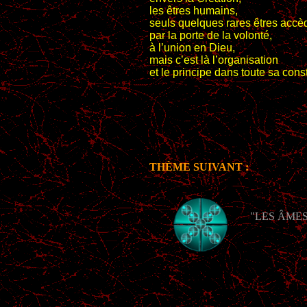
les êtres humains,
seuls quelques rares êtres accè
par la porte de la volonté,
à l’union en Dieu,
mais c’est là l’organisation
et le principe dans toute sa const
THÈME SUIVANT :
"LES ÂMES