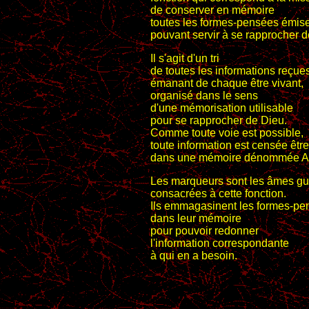
de conserver en mémoire
toutes les formes-pensées émis
pouvant servir à se rapprocher d
Il s'agit d'un tri
de toutes les informations reçue
émanant de chaque être vivant,
organisé dans le sens
d'une mémorisation utilisable
pour se rapprocher de Dieu.
Comme toute voie est possible,
toute information est censée êtr
dans une mémoire dénommée A
Les marqueurs sont les âmes gu
consacrées à cette fonction.
Ils emmagasinent les formes-pe
dans leur mémoire
pour pouvoir redonner
l'information correspondante
à qui en a besoin.