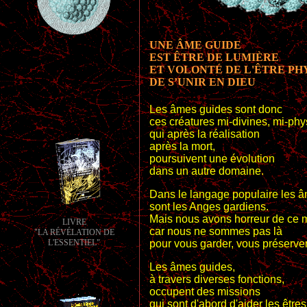
UNE ÂME GUIDE
EST ÊTRE DE LUMIÈRE
ET VOLONTÉ DE L'ÊTRE PH
DE S’UNIR EN DIEU
Les âmes guides sont donc
ces créatures mi-divines, mi-phy
qui après la réalisation
après la mort,
poursuivent une évolution
dans un autre domaine.
Dans le langage populaire les 
sont les Anges gardiens.
Mais nous avons horreur de ce m
LIVRE
car nous ne sommes pas là
"LA RÉVÉLATION DE
pour vous garder, vous préserv
L'ESSENTIEL"
Les âmes guides,
à travers diverses fonctions,
occupent des missions
qui sont d'abord d'aider les êtres