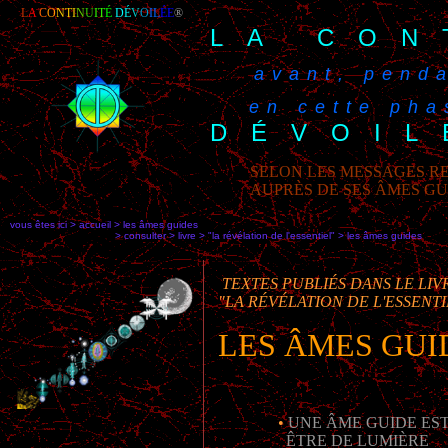
L
A
C
O
NTI
N
U
I
T
É
DÉ
V
O
IL
ÉE
®
LA CON
avant, penda
en cette phas
DÉVOIL
SELON LES MESSAGES RE
AUPRÈS DE SES ÂMES G
vous êtes ici > accueil > les âmes guides
> consulter > livre > "la révélation de l'essentiel" >
les âmes guides
TEXTES PUBLIÉS DANS LE LIV
"LA RÉVÉLATION DE L'ESSENTI
LES ÂMES GUI
•
UNE ÂME GUIDE ES
ÊTRE DE LUMIÈRE