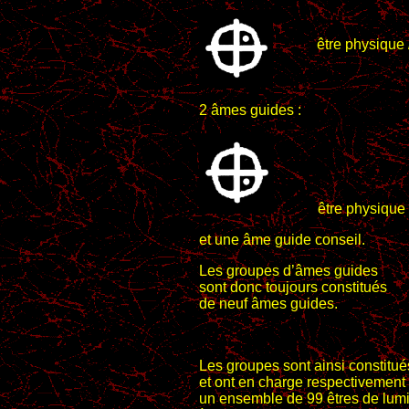
être physique / 
2 âmes guides :
être physique / én
et une âme guide conseil.
Les groupes d’âmes guides
sont donc toujours constitués
de neuf âmes guides.
Les groupes sont ainsi constitué
et ont en charge respectivement
un ensemble de 99 êtres de lum