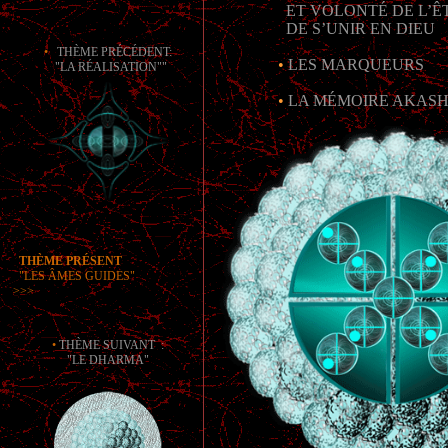
ET VOLONTÉ DE L’Ê
DE S’UNIR EN DIEU
•
THÈME PRÉCÉDENT:
•
LES MARQUEURS
"LA RÉALISATION""
•
LA MÉMOIRE AKASH
THÈME PRÉSENT
"LES ÂMES GUIDES"
>>>
•
THÈME SUIVANT :
"LE DHARMA"