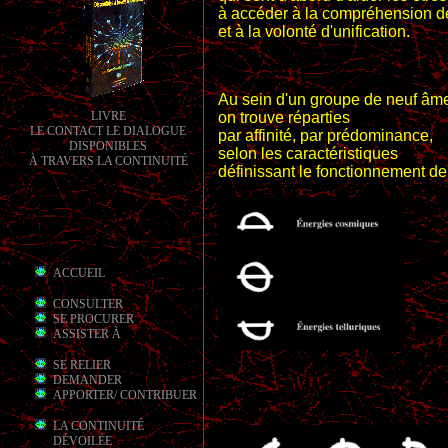
à accéder à la compréhension d
et à la volonté d'unification.
Au sein d'un groupe de neuf âm
on trouve réparties
LIVRE
LE CONTACT LE DIALOGUE
par affinité, par prédominance,
DISPONIBLES
selon les caractéristiques
À TRAVERS LA CONTINUITÉ
définissant le fonctionnement de 
ACCUEIL
CONSULTER
SE PROCURER
ASSISTER À
SE RELIER
DEMANDER
APPORTER/ CONTRIBUER
LA CONTINUITÉ
DÉVOILÉE