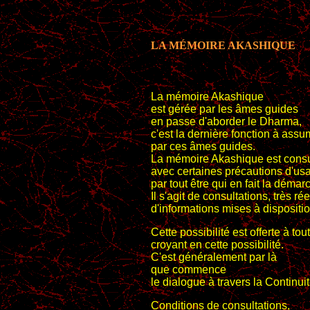
LA MÉMOIRE AKASHIQUE
La mémoire Akashique
est gérée par les âmes guides
en passe d'aborder le Dharma,
c'est la dernière fonction à assu
par ces âmes guides.
La mémoire Akashique est consu
avec certaines précautions d'us
par tout être qui en fait la démar
Il s'agit de consultations, très rée
d'informations mises à dispositio
Cette possibilité est offerte à to
croyant en cette possibilité.
C'est généralement par là
que commence
le dialogue à travers la Continuit
Conditions de consultations,