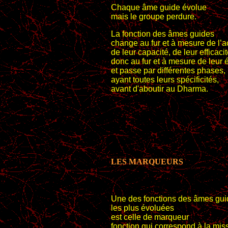
Chaque âme guide évolue
mais le groupe perdure.
La fonction des âmes guides
change au fur et à mesure de l’
de leur capacité, de leur efficacit
donc au fur et à mesure de leur 
et passe par différentes phases,
ayant toutes leurs spécificités,
avant d'aboutir au Dharma.
LES MARQUEURS
Une des fonctions des âmes gui
les plus évoluées
est celle de marqueur
fonction qui correspond à la mis