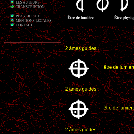
LES AUTEURS
TRANSCRIPTION
PLAN DU SITE
MENTIONS LÉGALES
CONTACT
2 âmes guides :
être de lumière /
2 âmes guides :
être de lumière / 
2 âmes guides :