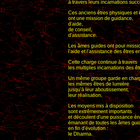
à travers leurs incarnations suc
Ces anciens êtres physiques et 
ont une mission de guidance,
d'aide,
de conseil,
d'assistance.
Les âmes guides ont pour missi
l'aide et l'assistance des êtres e
Cette charge continue à travers
les multiples incarnations des êt
Un même groupe garde en char
les mêmes êtres de lumière
jusqu'à leur aboutissement,
leur réalisation.
Les moyens mis à disposition
sont extrêmement importants
et découlent d'une puissance én
émanant de toutes les âmes gui
en fin d'évolution :
le Dharma.