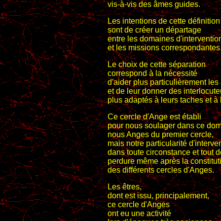
vis-à-vis des âmes guides.
Les intentions de cette définition
sont de créer un départage
entre les domaines d'interventio
et les missions correspondantes
Le choix de cette séparation
correspond à la nécessité
d'aider plus particulièrement le
et de leur donner des interlocute
plus adaptés à leurs taches et à 
Ce cercle d'Ange est établi
pour nous soulager dans ce dom
nous Anges du premier cercle,
mais notre particularité d'interven
dans toute circonstance et tout
perdure même après la constitut
des différents cercles d'Anges.
Les êtres,
dont est issu, principalement,
ce cercle d'Anges
ont eu une activité