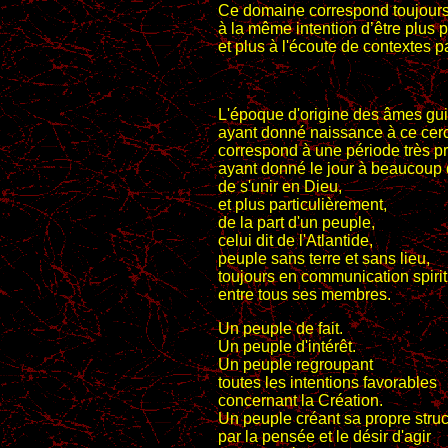
Ce domaine correspond toujour
à la même intention d’être plus 
et plus à l'écoute de contextes pa
L'époque d'origine des âmes gu
ayant donné naissance à ce cer
correspond à une période très p
ayant donné le jour à beaucoup d
de s'unir en Dieu,
et plus particulièrement,
de la part d'un peuple,
celui dit de l'Atlantide,
peuple sans terre et sans lieu,
toujours en communication spirit
entre tous ses membres.
Un peuple de fait.
Un peuple d'intérêt.
Un peuple regroupant
toutes les intentions favorables
concernant la Création.
Un peuple créant sa propre struc
par la pensée et le désir d'agir