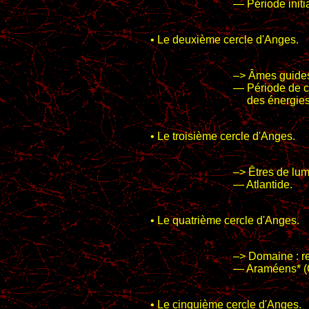
— Période initi
• Le deuxième cercle d'Anges.
–> Âmes guide
— Période de c
des énergies d
• Le troisième cercle d'Anges.
–> Êtres de lum
— Atlantide.
• Le quatrième cercle d'Anges.
–> Domaine : re
— Araméens* (O
• Le cinquième cercle d'Anges.