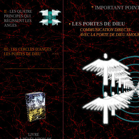
*
IMPORTANT POINT
II -
LES QUATRE
PRINCIPES QUI
RÉGISSENT LES
•
LES PORTES DE DIEU
ANGES
COMMUNICATION DIRECTE
AVEC LA PORTE DE DIEU AMOUR 
III - LES CERCLES D'ANGES
LES PORTES DE DIEU >>>
_______________________________
LIVRE