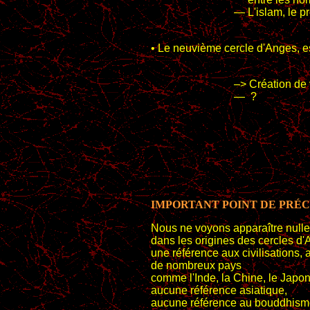
— L'islam, le p
• Le neuvième cercle d'Anges, e
–> Création de 
— ?
IMPORTANT POINT DE PRÉC
Nous ne voyons apparaître nulle
dans les origines des cercles d
une référence aux civilisations, 
de nombreux pays
comme l'Inde, la Chine, le Japon,
aucune référence asiatique,
aucune référence au bouddhism