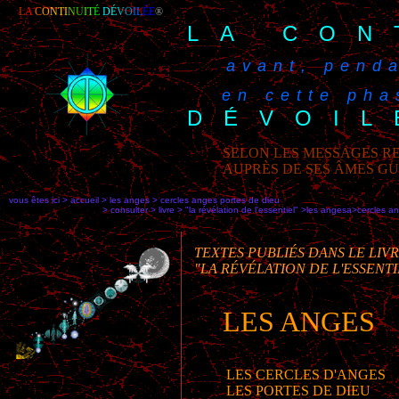
L
A
C
O
NTI
N
U
I
T
É
DÉ
V
O
IL
ÉE
®
LA CON
avant, penda
en cette phas
DÉVOIL
SELON LES MESSAGES RE
AUPRÈS DE SES ÂMES G
vous êtes ici > accueil > les anges > cercles anges portes de dieu
> consulter > livre > "la révélation de l'essentiel" >les angesa>
cercles a
TEXTES PUBLIÉS DANS LE LIV
"LA RÉVÉLATION DE L'ESSENTI
LES ANGES
LES CERCLES D'ANGES
•
LES PORTES DE DIEU