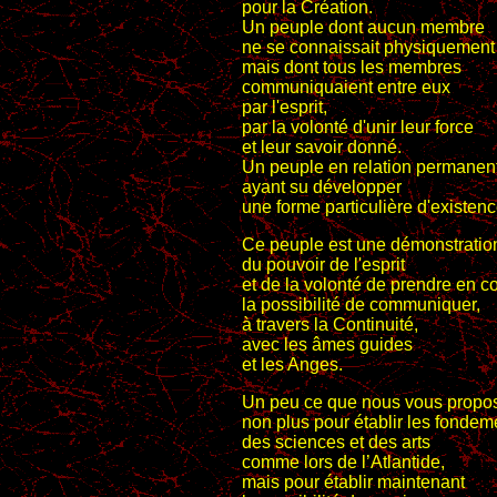
pour la Création.
Un peuple dont aucun membre
ne se connaissait physiquement
mais dont tous les membres
communiquaient entre eux
par l'esprit,
par la volonté d'unir leur force
et leur savoir donné.
Un peuple en relation permanen
ayant su développer
une forme particulière d'existenc
Ce peuple est une démonstratio
du pouvoir de l'esprit
et de la volonté de prendre en 
la possibilité de communiquer,
à travers la Continuité,
avec les âmes guides
et les Anges.
Un peu ce que nous vous propos
non plus pour établir les fondem
des sciences et des arts
comme lors de l’Atlantide,
mais pour établir maintenant