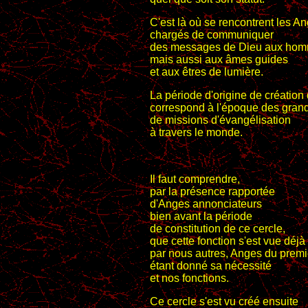
C'est là où se rencontrent les A
chargés de communiquer
des messages de Dieu aux hom
mais aussi aux âmes guides
et aux êtres de lumière.
La période d'origine de création
correspond à l'époque des gran
de missions d'évangélisation
à travers le monde.
Il faut comprendre,
par la présence rapportée
d'Anges annonciateurs
bien avant la période
de constitution de ce cercle,
que cette fonction s'est vue déjà
par nous autres, Anges du premie
étant donné sa nécessité
et nos fonctions.
Ce cercle s'est vu créé ensuite