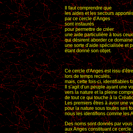
Il faut comprendre que
les aides et les secours apporté
par ce cercle d'Anges
sont instaurés
pour permettre de créer
une aide particulière à tous ceux
qui désirent aborder ce domaine
une sorte d'aide spécialisée et pr
étant donné son objet.
Ce cercle d'Anges est issu d'êtr
lors de temps reculés,
mais, cette fois-ci, identifiables 
Il s'agit d'un peuple ayant une v
vers la nature et la pleine comp
de tout ce qui touche à la Créati
Les premiers êtres à avoir une v
pour la nature sous toutes ses f
nous les identifions comme les 
Des noms sont donnés par vous
aux Anges constituant ce cercle.