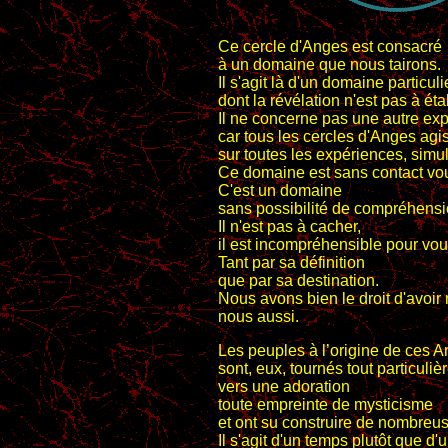
Ce cercle d'Anges est consacré
à un domaine que nous tairons.
Il s'agit là d'un domaine particuli
dont la révélation n'est pas à étab
Il ne concerne pas une autre ex
car tous les cercles d'Anges agi
sur toutes les expériences, simu
Ce domaine est sans contact vou
C'est un domaine
sans possibilité de compréhensi
Il n'est pas à cacher,
il est incompréhensible pour vou
Tant par sa définition
que par sa destination.
Nous avons bien le droit d'avoir 
nous aussi.
Les peuples à l’origine de ces 
sont, eux, tournés tout particuli
vers une adoration
toute empreinte de mysticisme
et ont su construire de nombreu
Il s'agit d'un temps plutôt que d