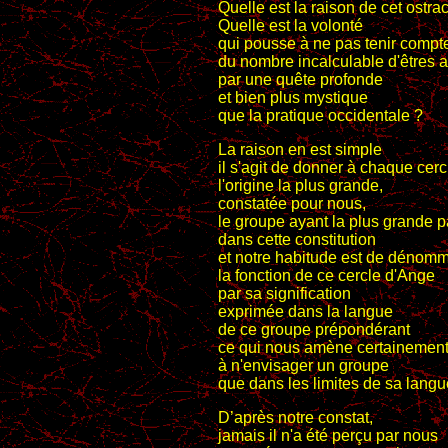
Quelle est la raison de cet ostr
Quelle est la volonté
qui pousse à ne pas tenir compt
du nombre incalculable d'êtres 
par une quête profonde
et bien plus mystique
que la pratique occidentale ?
La raison en est simple
il s'agit de donner à chaque cer
l'origine la plus grande,
constatée pour nous,
le groupe ayant la plus grande p
dans cette constitution
et notre habitude est de dénom
la fonction de ce cercle d'Ange
par sa signification
exprimée dans la langue
de ce groupe prépondérant
ce qui nous amène certainemen
à n'envisager un groupe
que dans les limites de sa langu
D’après notre constat,
jamais il n'a été perçu par nous