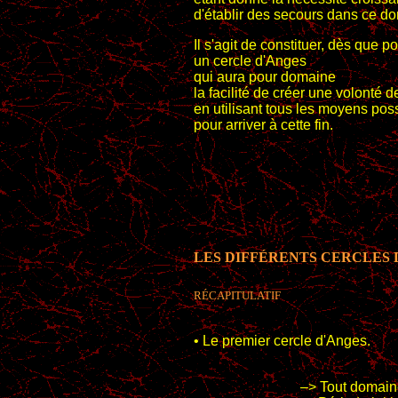
d'établir des secours dans ce d
Il s'agit de constituer, dès que po
un cercle d'Anges
qui aura pour domaine
la facilité de créer une volonté d
en utilisant tous les moyens pos
pour arriver à cette fin.
LES DIFFÉRENTS CERCLES 
RÉCAPITULATIF
• Le premier cercle d'Anges.
–> Tout domain