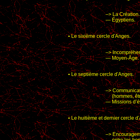
–> La Création.
— Égyptiens.
• Le sixième cercle d'Anges.
–> Incompréhen
— Moyen-Âge.
• Le septième cercle d'Anges.
–> Communicati
(hommes, être
— Missions d’é
• Le huitième et dernier cercle d
–> Encourageme
entre les homm