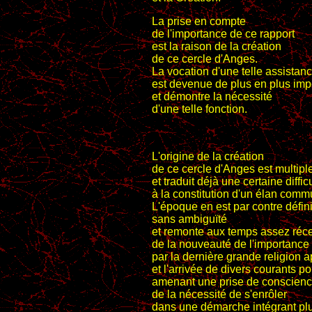
La prise en compte
de l'importance de ce rapport
est la raison de la création
de ce cercle d'Anges.
La vocation d'une telle assistan
est devenue de plus en plus imp
et démontre la nécessité
d'une telle fonction.
L'origine de la création
de ce cercle d'Anges est multipl
et traduit déjà une certaine diffic
à la constitution d'un élan comm
L'époque en est par contre défin
sans ambiguïté
et remonte aux temps assez réc
de la nouveauté de l'importance 
par la dernière grande religion a
et l'arrivée de divers courants po
amenant une prise de conscien
de la nécessité de s'enrôler
dans une démarche intégrant plu