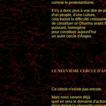
comme le protestantisme.
Il n'y a donc plus à vrai dire de 
d'un peuple, d'une culture,
cela traduit la difficulté croissant
de constituer un Dharma assez fo
puissant, homogène
pour constituer aujourd'hui
un autre cercle d'Anges.
LE NEUVIÈME CERCLE D'AN
Ce cercle n'existe pas encore.
Mais nous savons déjà
quel en sera le domaine d'action
étant donné la nécessité croissa