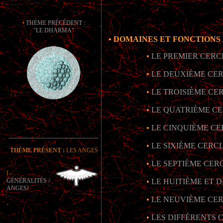
•
THÈME PRÉCÉDENT :
"LE DHARMA"
• DOMAINES ET FONCTIONS
•
LE PREMIER CERC
•
LE DEUXIÈME CE
•
LE TROISIÈME CE
•
LE QUATRIÈME CE
•
LE CINQUIÈME CE
______________________________
•
LE SIXIÈME CERC
THÈME PRÉSENT :
LES ANGES
•
LE SEPTIÈME CER
I -
GÉNÉRALITÉS /
•
LE HUITIÈME ET 
ANGES
I
•
LE NEUVIÈME CE
-
•
LES DIFFÉRENTS 