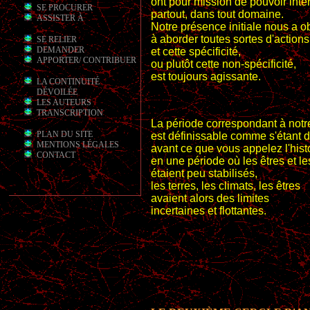
ont pour mission de pouvoir inte
SE PROCURER
partout, dans tout domaine.
ASSISTER À
Notre présence initiale nous a o
à aborder toutes sortes d'actions
SE RELIER
DEMANDER
et cette spécificité,
APPORTER/ CONTRIBUER
ou plutôt cette non-spécificité,
est toujours agissante.
LA CONTINUITÉ
DÉVOILÉE
LES AUTEURS
TRANSCRIPTION
La période correspondant à notr
PLAN DU SITE
est définissable comme s'étant 
MENTIONS LÉGALES
avant ce que vous appelez l'histo
CONTACT
en une période où les êtres et l
étaient peu stabilisés,
les terres, les climats, les êtres
avaient alors des limites
incertaines et flottantes.