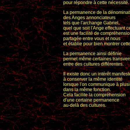
pour répondre à cette nécessité.
La permanence de la dénominat
des Anges annonciateurs
tels que l'archange Gabriel,
quel que soit l'Ange effectuant c
est une facilité de compréhensi
partagée entre vous et nous
et établie pour bien montrer cet
La permanence ainsi définie
permet même certaines transvers
entre des cultures différentes.
Il existe donc un intérêt manifest
à conserver la même identité
lorsque l'on communique à plus
dans la même fonction.
Cela facilite la compréhension
d'une certaine permanence
au-delà des cultures.