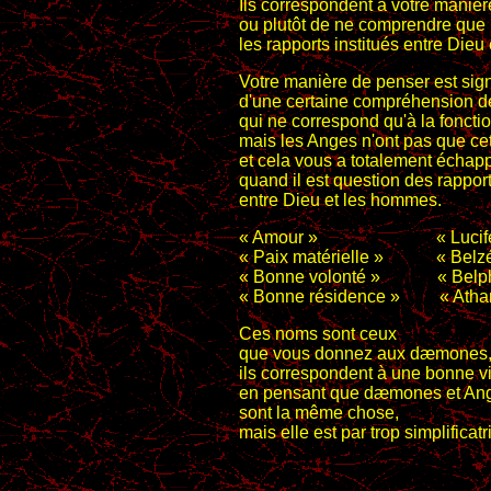
Ils correspondent à votre manièr
ou plutôt de ne comprendre que 
les rapports institués entre Die
Votre manière de penser est sign
d'une certaine compréhension de
qui ne correspond qu'à la fonctio
mais les Anges n'ont pas que cet
et cela vous a totalement échap
quand il est question des rapport
entre Dieu et les hommes.
« Amour » « Luci
« Paix matérielle » « B
« Bonne volonté » « B
« Bonne résidence » « A
Ces noms sont ceux
que vous donnez aux dæmones
ils correspondent à une bonne v
en pensant que dæmones et An
sont la même chose,
mais elle est par trop simplificatr