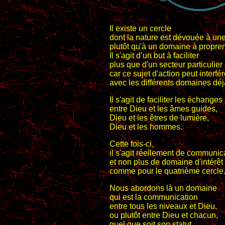
Il existe un cercle
dont la nature est dévouée à un
plutôt qu'à un domaine à proprem
Il s'agit d’un but à faciliter
plus que d'un secteur particulier 
car ce sujet d'action peut interfér
avec les différents domaines dé
Il s'agit de faciliter les échanges
entre Dieu et les âmes guides,
Dieu et les êtres de lumière,
Dieu et les hommes.
Cette fois-ci,
il s'agit réellement de communic
et non plus de domaine d'intérêt
comme pour le quatrième cercle
Nous abordons là un domaine
qui est la communication
entre tous les niveaux et Dieu,
ou plutôt entre Dieu et chacun,
quel que soit son statut.