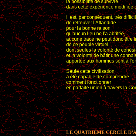
la possibilité de survivre
dans cette expérience modifiée 
Il est, par conséquent, très diffici
de retrouver l'Atlandide
pour la bonne raison
qu'aucun lieu ne l'a abritée,
aucune trace ne peut donc être 
de ce peuple virtuel,
dont seules la volonté de cohés
et la volonté de bâtir une conna
apportée aux hommes sont à l'or
Seule cette civilisation
a été capable de comprendre
comment fonctionner
en parfaite union à travers la Con
LE QUATRIÈME CERCLE D'