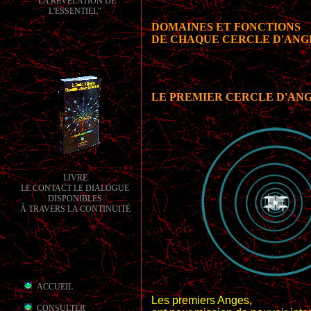
"LA RÉVÉLATION DE
L'ESSENTIEL"
DOMAINES ET FONCTIONS
DE CHAQUE CERCLE D'ANG
LE PREMIER CERCLE D'AN
LIVRE
LE CONTACT LE DIALOGUE
DISPONIBLES
À TRAVERS LA CONTINUITÉ
ACCUEIL
Les premiers Anges,
CONSULTER