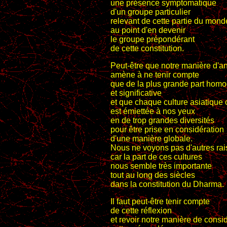
une présence symptomatique
d'un groupe particulier
relevant de cette partie du mond
au point d'en devenir
le groupe prépondérant
de cette constitution.
Peut-être que notre manière d'a
amène à ne tenir compte
que de la plus grande part hom
et significative
et que chaque culture asiatique 
est émiettée à nos yeux
en de trop grandes diversités
pour être prise en considération
d'une manière globale.
Nous ne voyons pas d'autres ra
car la part de ces cultures
nous semble très importante
tout au long des siècles
dans la constitution du Dharma.
Il faut peut-être tenir compte
de cette réflexion
et revoir notre manière de consi