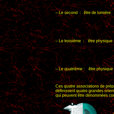
– Le second :
être de lumière
– Le troisième :
être physique
– Le quatrième : être physiqu
Ces quatre associations de pré
définissent quatre grandes orien
qui peuvent être dénommées com