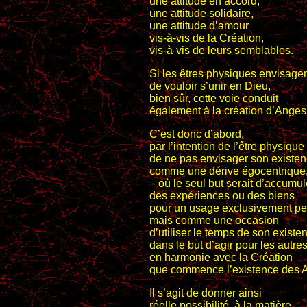
une attitude en accord,
une attitude solidaire,
une attitude d’amour
vis-à-vis de la Création,
vis-à-vis de leurs semblables.
Si les êtres physiques envisage
de vouloir s’unir en Dieu,
bien sûr, cette voie conduit
également à la création d’Anges
C’est donc d’abord,
par l’intention de l’être physique
de ne pas envisager son existe
comme une dérive égocentrique,
– où le seul but serait d’accumul
des expériences ou des biens
pour un usage exclusivement pe
mais comme une occasion
d’utiliser le temps de son existe
dans le but d’agir pour les autres
en harmonie avec la Création
que commence l’existence des 
Il s’agit de donner ainsi
réelle possibilité, à la matière,