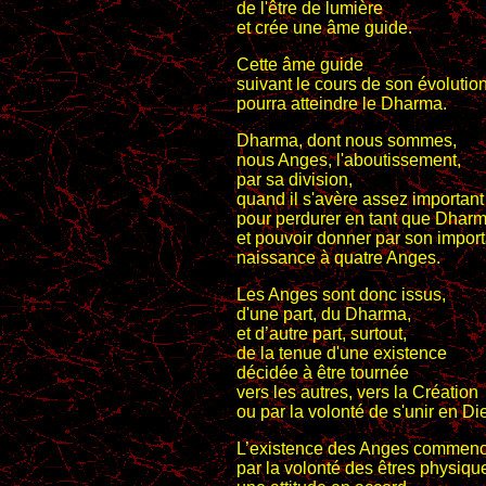
de l'être de lumière
et crée une âme guide.
Cette âme guide
suivant le cours de son évolutio
pourra atteindre le Dharma.
Dharma, dont nous sommes,
nous Anges, l'aboutissement,
par sa division,
quand il s'avère assez important
pour perdurer en tant que Dharma
et pouvoir donner par son impor
naissance à quatre Anges.
Les Anges sont donc issus,
d'une part, du Dharma,
et d’autre part, surtout,
de la tenue d'une existence
décidée à être tournée
vers les autres, vers la Création
ou par la volonté de s'unir en Di
L’existence des Anges commenc
par la volonté des êtres physiqu