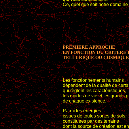
Ce, quel que soit notre domaine 
PREMIÈRE APPROCHE
EN FONCTION DU CRITÈRE
TELLURIQUE OU COSMIQUE
Les fonctionnements humains
dépendent de la qualité de cert
qui règlent les caractéristiques,
les modes de vie et les grands p
de chaque existence.
Parmi les énergies
issues de toutes sortes de sols,
constituées par des terrains
dont la source de création est en