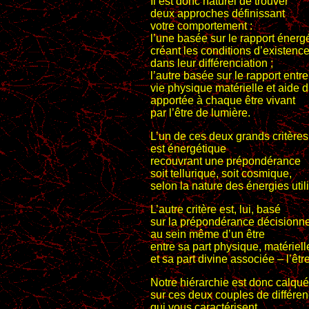
Il est donc naturel de trouver
deux approches définissant
votre comportement :
l’une basée sur le rapport énerg
créant les conditions d’existenc
dans leur différenciation ;
l’autre basée sur le rapport entre
vie physique matérielle et aide d
apportée à chaque être vivant
par l’être de lumière.
L’un de ces deux grands critères
est énergétique
recouvrant une prépondérance
soit tellurique, soit cosmique,
selon la nature des énergies util
L’autre critère est, lui, basé
sur la prépondérance décisionne
au sein même d’un être
entre sa part physique, matériell
et sa part divine associée – l’êtr
Notre hiérarchie est donc calqu
sur ces deux couples de différen
qui vous caractérisent.