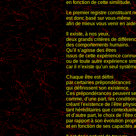
en fonction de cette similitude.
Le premier registre constituant n
est donc basé sur vous-même
afin de mieux vous venir en aide
Il existe, à nos yeux,
deux grands critères de différenc
des comportements humains.
Qu’il s’agisse des êtres
issus de cette expérience conn
ou de toute autre expérience si
car il n’existe qu’un seul systèm
Chaque être est défini
par certaines prépondérances
qui définissent son existence.
Ces prépondérances peuvent s
comme, d’une part, les conditio
créant l'existence de l'être physi
tant héréditaires que contextuell
et d’autre part, le choix de l'être
par rapport à son évolution prop
et en fonction de ses capacités 