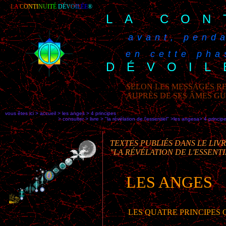
L
A
C
O
NTI
N
U
I
T
É
DÉ
V
O
IL
ÉE
®
LA CON
avant, penda
en cette phas
DÉVOIL
SELON LES MESSAGES RE
AUPRÈS DE SES ÂMES G
vous êtes ici > accueil > les anges > 4 principes
> consulter > livre > "la révélation de l'essentiel" >les angesa> 4 princip
TEXTES PUBLIÉS DANS LE LIV
"LA RÉVÉLATION DE L'ESSENTI
LES ANGES
LES QUATRE PRINCIPES QU
•