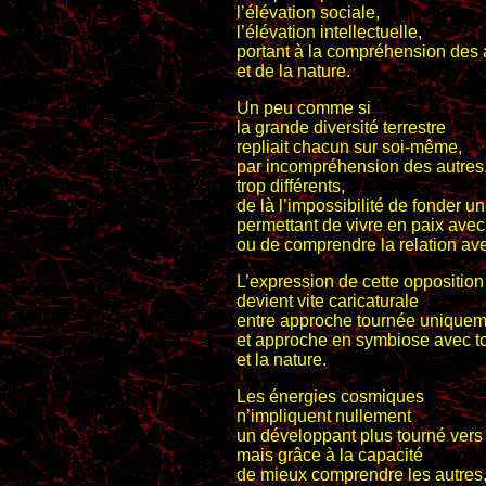
l’élévation sociale,
l’élévation intellectuelle,
portant à la compréhension des 
et de la nature.
Un peu comme si
la grande diversité terrestre
repliait chacun sur soi-même,
par incompréhension des autres
trop différents,
de là l’impossibilité de fonder 
permettant de vivre en paix avec
ou de comprendre la relation ave
L’expression de cette opposition
devient vite caricaturale
entre approche tournée uniquem
et approche en symbiose avec to
et la nature.
Les énergies cosmiques
n’impliquent nullement
un développant plus tourné vers
mais grâce à la capacité
de mieux comprendre les autres