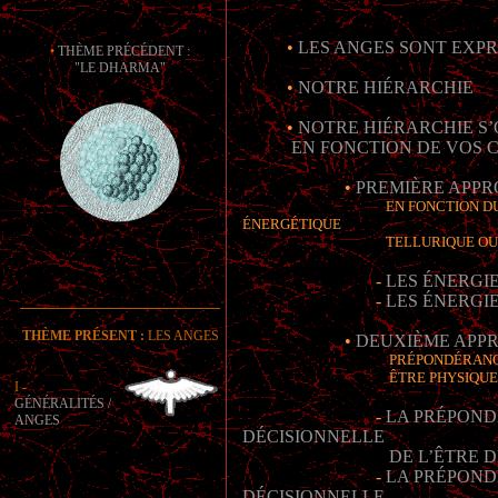
•
LES ANGES SONT EXP
•
THÈME PRÉCÉDENT :
"LE DHARMA"
•
NOTRE HIÉRARCHIE
•
NOTRE HIÉRARCHIE S
EN FONCTION DE VOS
•
PREMIÈRE APP
EN FONCTION DU CR
ÉNERGÉTIQUE
TELLURIQUE OU CO
-
LES ÉNERGI
-
LES ÉNERGI
______________________________
THÈME PRÉSENT :
LES ANGES
•
DEUXIÈME APP
PRÉPONDÉRANCE DÉC
ÊTRE PHYSIQUE / ÊTRE
I -
GÉNÉRALITÉS /
-
LA PRÉPON
ANGES
DÉCISIONNELLE
DE L’ÊTRE 
-
LA PRÉPON
DÉCISIONNELLE