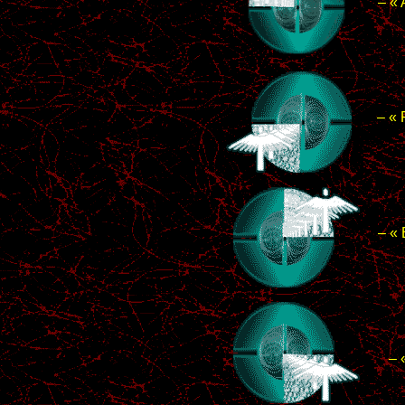
–
– 
– « 
– « 
dans