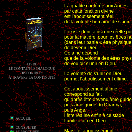
La qualité conférée aux Anges
par cette fonction divine
est l'aboutissement réel
de la volonté humaine de s'unir 
Il existe donc ainsi une réelle pos
pour la matière, pour les êtres 
(dans leur partie « être physique 
de devenir Dieu.
Cela ne dépend
que de la volonté des êtres phy
de vouloir s'unir en Dieu.
LIVRE
LE CONTACT LE DIALOGUE
La volonté de s'unir en Dieu
DISPONIBLES
À TRAVERS LA CONTINUITÉ
permet l’aboutissement ultime.
Cet aboutissement ultime
correspond au fait
qu’après être devenu âme guide
puis âme guide du Dharma,
puis Ange,
l’être réalise enfin à ce stade
ACCUEIL
l’unification en Dieu.
CONSULTER
Mais cet aboutissement