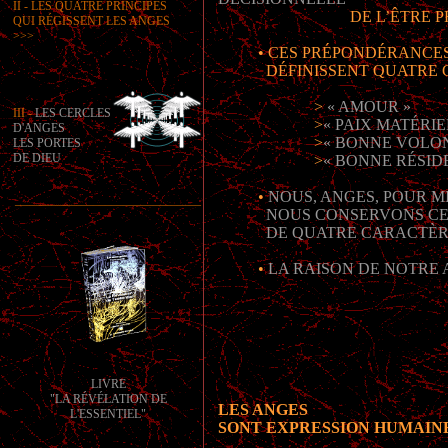
II - LES QUATRE PRINCIPES
DE L’ÊTRE 
QUI RÉGISSENT LES ANGES
>>>
• CES PRÉPONDÉRANCE
DÉFINISSENT QUATRE GR
>
« AMOUR »
III -
LES CERCLES
>
« PAIX MATÉRIE
D'ANGES
>
« BONNE VOLON
LES PORTES
DE DIEU
>
« BONNE RÉSID
•
NOUS, ANGES, POUR M
_______________________________
NOUS CONSERVONS CE
DE QUATRE CARACTÈR
•
LA RAISON DE NOTRE 
LIVRE
"LA RÉVÉLATION DE
LES ANGES
L'ESSENTIEL"
SONT EXPRESSION HUMAIN