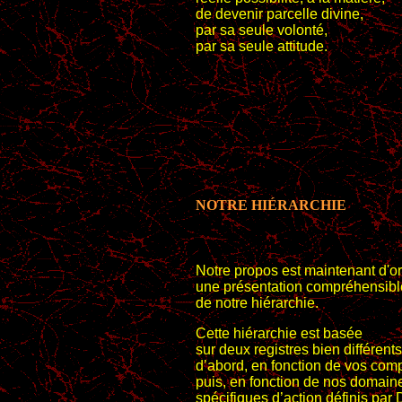
de devenir parcelle divine,
par sa seule volonté,
par sa seule attitude.
NOTRE HIÉRARCHIE
Notre propos est maintenant d'o
une présentation compréhensibl
de notre hiérarchie.
Cette hiérarchie est basée
sur deux registres bien différents
d’abord, en fonction de vos com
puis, en fonction de nos domain
spécifiques d’action définis par 