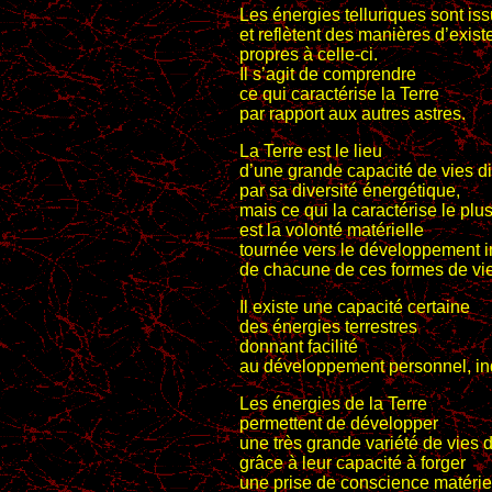
Les énergies telluriques sont iss
et reflètent des manières d’exist
propres à celle-ci.
Il s’agit de comprendre
ce qui caractérise la Terre
par rapport aux autres astres.
La Terre est le lieu
d’une grande capacité de vies di
par sa diversité énergétique,
mais ce qui la caractérise le plu
est la volonté matérielle
tournée vers le développement i
de chacune de ces formes de vie
Il existe une capacité certaine
des énergies terrestres
donnant facilité
au développement personnel, ind
Les énergies de la Terre
permettent de développer
une très grande variété de vies d
grâce à leur capacité à forger
une prise de conscience matériel