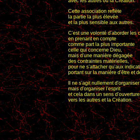
avec les autres ou la Création.
Cette association reflète
la partie la plus élevée
et la plus sensible aux autres.
C'est une volonté d'aborder les
en prenant en compte
comme part la plus importante
celle qui concerne Dieu,
mais d'une manière dégagée
des contraintes matérielles,
pour ne s'attacher qu'aux indica
portant sur la manière d'être et d
Il ne s'agit nullement d'organiser
mais d'organiser l'esprit
et cela dans un sens d'ouverture
vers les autres et la Création.