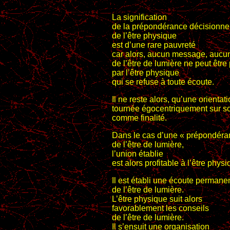
La signification
de la prépondérance décisionne
de l’être physique
est d’une rare pauvreté
car alors, aucun message, aucun
de l’être de lumière ne peut être
par l’être physique
qui se refuse à toute écoute.
Il ne reste alors, qu’une orientat
tournée égocentriquement sur 
comme finalité.
Dans le cas d’une « prépondéra
de l’être de lumière,
l’union établie
est alors profitable à l’être physi
Il est établi une écoute permane
de l’être de lumière.
L’être physique suit alors
favorablement les conseils
de l’être de lumière.
Il s’ensuit une organisation