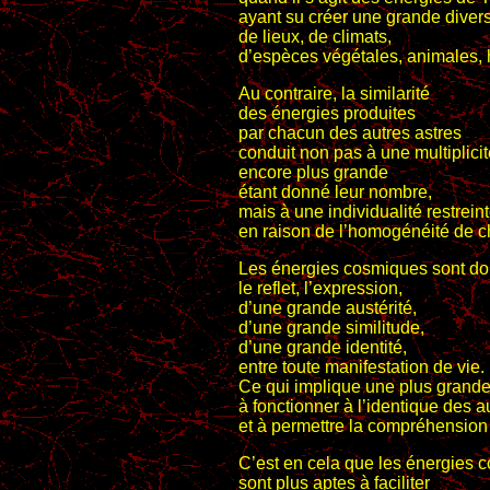
ayant su créer une grande divers
de lieux, de climats,
d’espèces végétales, animales,
Au contraire, la similarité
des énergies produites
par chacun des autres astres
conduit non pas à une multiplici
encore plus grande
étant donné leur nombre,
mais à une individualité restrein
en raison de l’homogénéité de c
Les énergies cosmiques sont d
le reflet, l’expression,
d’une grande austérité,
d’une grande similitude,
d’une grande identité,
entre toute manifestation de vie.
Ce qui implique une plus grande
à fonctionner à l’identique des a
et à permettre la compréhension
C’est en cela que les énergies 
sont plus aptes à faciliter