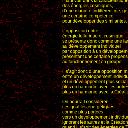
Il faut voir dans la caractéristiqu
des énergies cosmiques,
d’une manière indifférenciée, gé
une certaine compétence
pour développer des similarités.
L’opposition entre
énergie tellurique et cosmique
se présente donc comme une faci
au développement individuel
par opposition à un développeme
présentant une certaine propens
au fonctionnement en groupe.
Il s’agit donc d’une opposition 
entre un développement individu
et un développement plus social
plus en harmonie avec les autre
plus en harmonie avec la Créati
On pourrait considérer
ces qualités énergétiques,
comme plus portées
vers un développement individu
ignorant les autres et la Création
quand il s’agit des énergies de T