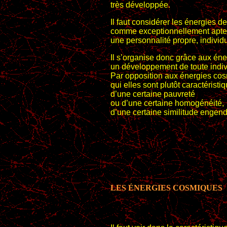
très développée.
Il faut considérer les énergies de
comme exceptionnellement apte
une personnalité propre, individu
Il s’organise donc grâce aux éne
un développement de toute indivi
Par opposition aux énergies co
qui elles sont plutôt caractéristi
d’une certaine pauvreté
ou d’une certaine homogénéité,
d’une certaine similitude engend
LES ÉNERGIES COSMIQUES