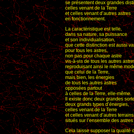
se présentent deux grandes disti
celles venant de la Terre
et celles venant d’autres astres
en fonctionnement.
La caractéristique est telle,
dans sa nature, sa puissance
et son individualisation,
que cette distinction est aussi v
pour tous les astres,
non pas pour chaque astre
vis-à-vis de tous les autres astre
reproduisant ainsi le même mod
que celui de la Terre,
mais bien, les énergies
de tous les autres astres
opposées partout
à celles de la Terre, elle-même.
Il existe donc deux grandes sort
deux grands types d’énergies,
celles venant de la Terre
et celles venant d’autres terrains
situés sur l’ensemble des astres 
Cela laisse supposer la qualité d