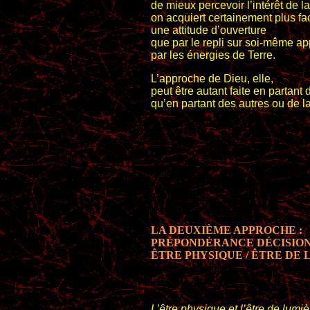
de mieux percevoir l’intérêt de l
on acquiert certainement plus fa
une attitude d’ouverture
que par le repli sur soi-même ap
par les énergies de Terre.
L’approche de Dieu, elle,
peut être autant faite en partant 
qu’en partant des autres ou de la
LA DEUXIÈME APPROCHE :
PRÉPONDÉRANCE DÉCISIO
ÊTRE PHYSIQUE / ÊTRE DE
L’être physique et l’être de lumiè