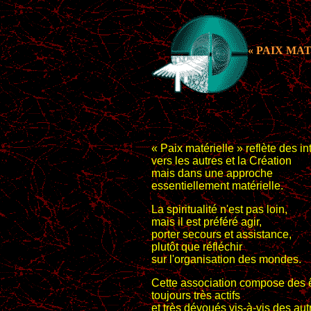
« PAIX MA
« Paix matérielle » reflète des i
vers les autres et la Création
mais dans une approche
essentiellement matérielle.
La spiritualité n'est pas loin,
mais il est préféré agir,
porter secours et assistance,
plutôt que réfléchir
sur l'organisation des mondes.
Cette association compose des 
toujours très actifs
et très dévoués vis-à-vis des aut