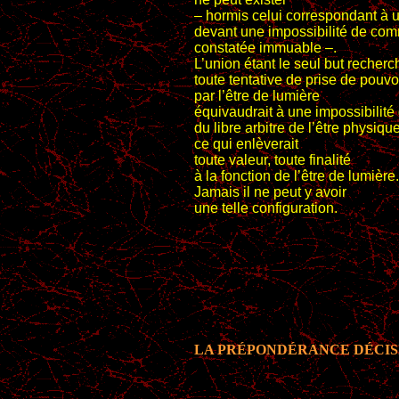
– hormis celui correspondant à 
devant une impossibilité de co
constatée immuable –.
L’union étant le seul but recherc
toute tentative de prise de pouvo
par l’être de lumière
équivaudrait à une impossibilité
du libre arbitre de l’être physique
ce qui enlèverait
toute valeur, toute finalité
à la fonction de l’être de lumière.
Jamais il ne peut y avoir
une telle configuration.
LA PRÉPONDÉRANCE DÉCIS