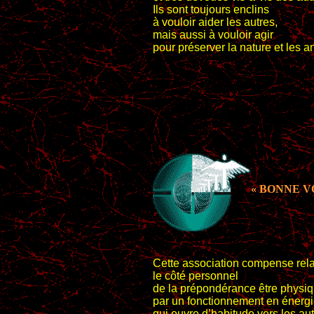
Ils sont toujours enclins
à vouloir aider les autres,
mais aussi à vouloir agir
pour préserver la nature et les 
« BONNE V
Cette association compense rel
le côté personnel
de la prépondérance être physi
par un fonctionnement en énerg
qui ouvre d’habitude vers les au