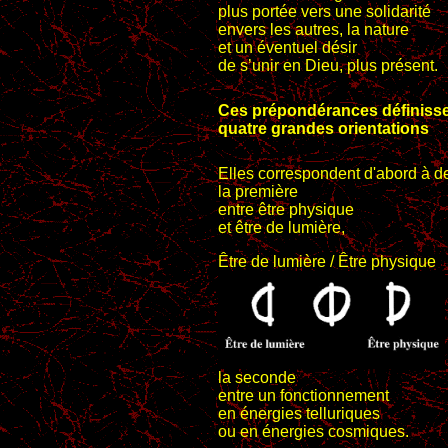
plus portée vers une solidarité
envers les autres, la nature
et un éventuel désir
de s’unir en Dieu, plus présent.
Ces prépondérances définiss
quatre grandes orientations
Elles correspondent d'abord à de
la première
entre être physique
et être de lumière,
Être de lumière / Être physique
la seconde
entre un fonctionnement
en énergies telluriques
ou en énergies cosmiques.