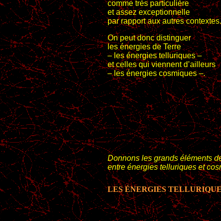
comme très particulière
et assez exceptionnelle
par rapport aux autres contextes
On peut donc distinguer
les énergies de Terre
– les énergies telluriques –
et celles qui viennent d’ailleurs
– les énergies cosmiques –.
Donnons les grands éléments de 
entre énergies telluriques et co
LES ÉNERGIES TELLURIQU