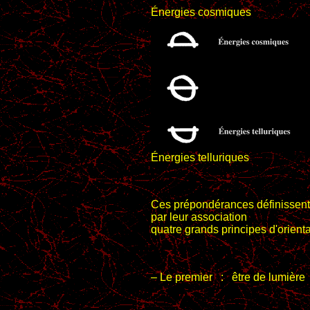
Énergies cosmiques
Énergies telluriques
Ces prépondérances définissent
par leur association
quatre grands principes d'orienta
– Le premier :
être de lumiè