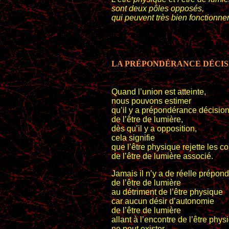
sont deux pôles opposés,
qui peuvent très bien fonctionner
LA PRÉPONDÉRANCE DÉCIS
Quand l’union est atteinte,
nous pouvons estimer
qu’il y a prépondérance décisio
de l’être de lumière,
dès qu’il y a opposition,
cela signifie
que l’être physique rejette les c
de l’être de lumière associé.
Jamais il n’y a de réelle prépon
de l’être de lumière
au détriment de l’être physique
car aucun désir d’autonomie
de l’être de lumière
allant à l’encontre de l’être phys
ne peut exister