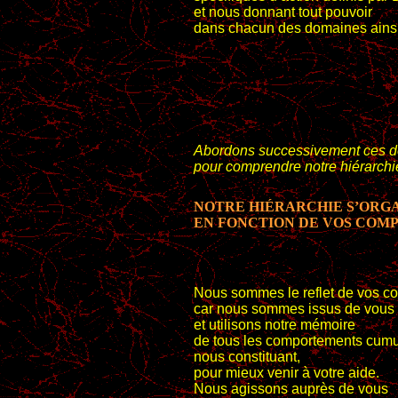
et nous donnant tout pouvoir
dans chacun des domaines ainsi 
Abordons successivement ces de
pour comprendre notre hiérarchi
NOTRE HIÉRARCHIE S’ORG
EN FONCTION DE VOS COM
Nous sommes le reflet de vos c
car nous sommes issus de vous
et utilisons notre mémoire
de tous les comportements cum
nous constituant,
pour mieux venir à votre aide.
Nous agissons auprès de vous