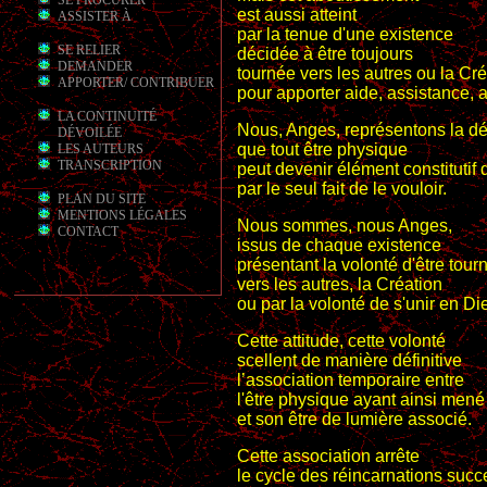
SE PROCURER
est aussi atteint
ASSISTER À
par la tenue d'une existence
SE RELIER
décidée à être toujours
DEMANDER
tournée vers les autres ou la Cr
APPORTER/ CONTRIBUER
pour apporter aide, assistance, 
LA CONTINUITÉ
Nous, Anges, représentons la d
DÉVOILÉE
que tout être physique
LES AUTEURS
TRANSCRIPTION
peut devenir élément constitutif 
par le seul fait de le vouloir.
PLAN DU SITE
MENTIONS LÉGALES
Nous sommes, nous Anges,
CONTACT
issus de chaque existence
présentant la volonté d'être tour
vers les autres, la Création
ou par la volonté de s'unir en Di
Cette attitude, cette volonté
scellent de manière définitive
l’association temporaire entre
l'être physique ayant ainsi mené
et son être de lumière associé.
Cette association arrête
le cycle des réincarnations succ